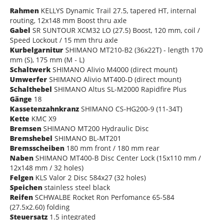
Rahmen
KELLYS Dynamic Trail 27.5, tapered HT, internal
routing, 12x148 mm Boost thru axle
Gabel
SR SUNTOUR XCM32 LO (27.5) Boost, 120 mm, coil /
Speed Lockout / 15 mm thru axle
Kurbelgarnitur
SHIMANO MT210-B2 (36x22T) - length 170
mm (S), 175 mm (M - L)
Schaltwerk
SHIMANO Alivio M4000 (direct mount)
Umwerfer
SHIMANO Alivio MT400-D (direct mount)
Schalthebel
SHIMANO Altus SL-M2000 Rapidfire Plus
Gänge
18
Kassetenzahnkranz
SHIMANO CS-HG200-9 (11-34T)
Kette
KMC X9
Bremsen
SHIMANO MT200 Hydraulic Disc
Bremshebel
SHIMANO BL-MT201
Bremsscheiben
180 mm front / 180 mm rear
Naben
SHIMANO MT400-B Disc Center Lock (15x110 mm /
12x148 mm / 32 holes)
Felgen
KLS Valor 2 Disc 584x27 (32 holes)
Speichen
stainless steel black
Reifen
SCHWALBE Rocket Ron Perfomance 65-584
(27.5x2.60) folding
Steuersatz
1.5 integrated