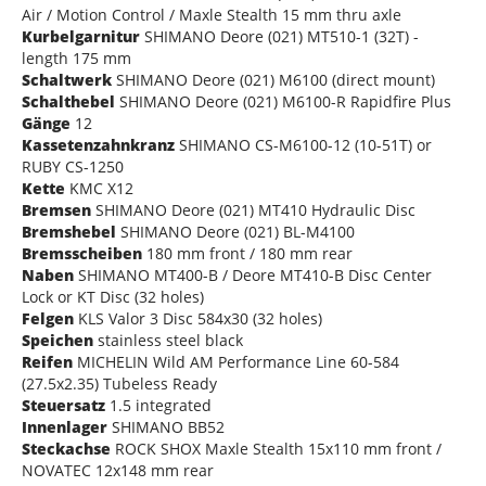
Air / Motion Control / Maxle Stealth 15 mm thru axle
Kurbelgarnitur
SHIMANO Deore (021) MT510-1 (32T) -
length 175 mm
Schaltwerk
SHIMANO Deore (021) M6100 (direct mount)
Schalthebel
SHIMANO Deore (021) M6100-R Rapidfire Plus
Gänge
12
Kassetenzahnkranz
SHIMANO CS-M6100-12 (10-51T) or
RUBY CS-1250
Kette
KMC X12
Bremsen
SHIMANO Deore (021) MT410 Hydraulic Disc
Bremshebel
SHIMANO Deore (021) BL-M4100
Bremsscheiben
180 mm front / 180 mm rear
Naben
SHIMANO MT400-B / Deore MT410-B Disc Center
Lock or KT Disc (32 holes)
Felgen
KLS Valor 3 Disc 584x30 (32 holes)
Speichen
stainless steel black
Reifen
MICHELIN Wild AM Performance Line 60-584
(27.5x2.35) Tubeless Ready
Steuersatz
1.5 integrated
Innenlager
SHIMANO BB52
Steckachse
ROCK SHOX Maxle Stealth 15x110 mm front /
NOVATEC 12x148 mm rear