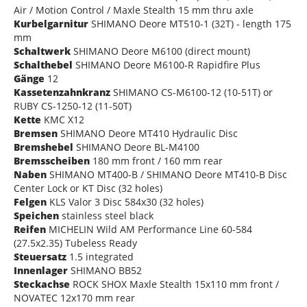
Air / Motion Control / Maxle Stealth 15 mm thru axle
Kurbelgarnitur
SHIMANO Deore MT510-1 (32T) - length 175
mm
Schaltwerk
SHIMANO Deore M6100 (direct mount)
Schalthebel
SHIMANO Deore M6100-R Rapidfire Plus
Gänge
12
Kassetenzahnkranz
SHIMANO CS-M6100-12 (10-51T) or
RUBY CS-1250-12 (11-50T)
Kette
KMC X12
Bremsen
SHIMANO Deore MT410 Hydraulic Disc
Bremshebel
SHIMANO Deore BL-M4100
Bremsscheiben
180 mm front / 160 mm rear
Naben
SHIMANO MT400-B / SHIMANO Deore MT410-B Disc
Center Lock or KT Disc (32 holes)
Felgen
KLS Valor 3 Disc 584x30 (32 holes)
Speichen
stainless steel black
Reifen
MICHELIN Wild AM Performance Line 60-584
(27.5x2.35) Tubeless Ready
Steuersatz
1.5 integrated
Innenlager
SHIMANO BB52
Steckachse
ROCK SHOX Maxle Stealth 15x110 mm front /
NOVATEC 12x170 mm rear