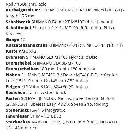
Rail / 15QR thru axle
Kurbelgarnitur
SHIMANO SLX M7100-1 Hollowtech II (32T) -
length 175 mm
Schaltwerk
SHIMANO Deore XT M8100 (direct mount)
Schalthebel
Shimano SLX SL-M7100-IR Rapidfire Plus (I-
Spec EV)
Gänge
12
Kassetenzahnkranz
SHIMANO (021) CS-M6100-12 (10-51T)
Kette
KMC X12
Bremsen
SHIMANO SLX M7100 Hydraulic Disc
Bremshebel
SHIMANO SLX BL-M7100
Bremsscheiben
180 mm front / 180 mm rear
Naben
SHIMANO MT400-B / Deore MT410-B Disc Center
Lock (15x110 mm / 12x148 mm / 32 holes)
Felgen
KLS Valor 3 Disc 584x30 (32 holes)
Speichen
stainless steel black
Reifen
SCHWALBE Nobby Nic Evo SuperTerrain 60-584
(27.5x2.35) Tubeless Easy, ADDIX SpeedGrip, folding
Steuersatz
FSA 1.5 integrated
Innenlager
SHIMANO BB52
Steckachse
MARZOCCHI 15QRx110 mm front / NOVATEC
12x148 mm rear