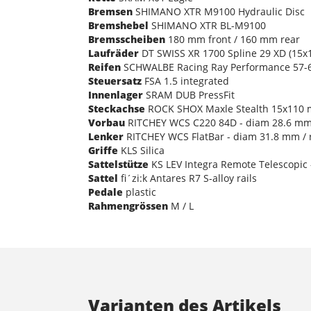
Bremsen
SHIMANO XTR M9100 Hydraulic Disc
Bremshebel
SHIMANO XTR BL-M9100
Bremsscheiben
180 mm front / 160 mm rear
Laufräder
DT SWISS XR 1700 Spline 29 XD (15
Reifen
SCHWALBE Racing Ray Performance 57-622
Steuersatz
FSA 1.5 integrated
Innenlager
SRAM DUB PressFit
Steckachse
ROCK SHOX Maxle Stealth 15x110 m
Vorbau
RITCHEY WCS C220 84D - diam 28.6 mm /
Lenker
RITCHEY WCS FlatBar - diam 31.8 mm / 
Griffe
KLS Silica
Sattelstütze
KS LEV Integra Remote Telescopic
Sattel
fi´zi:k Antares R7 S-alloy rails
Pedale
plastic
Rahmengrössen
M / L
Varianten des Artikels