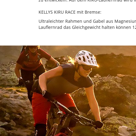
KELLYS KIRU RACE mit Bremse:
Ultraleichter Rahmen und Gabel aus Magnesiuml
Lauflernrad das Gleichgewicht halten können 12“