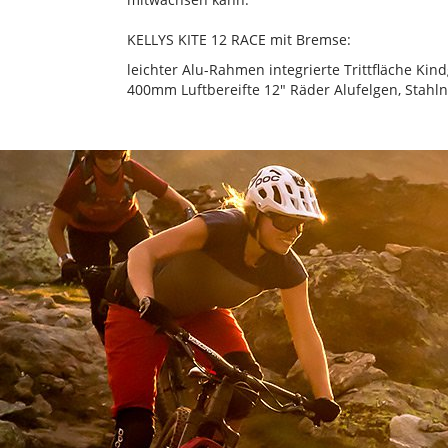
KELLYS KITE 12 RACE mit Bremse:
leichter Alu-Rahmen integrierte Trittfläche K
400mm Luftbereifte 12" Räder Alufelgen, Stahln