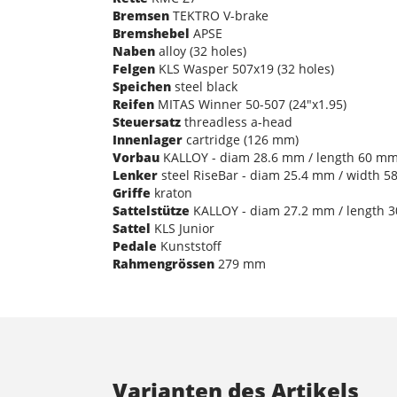
Bremsen
TEKTRO V-brake
Bremshebel
APSE
Naben
alloy (32 holes)
Felgen
KLS Wasper 507x19 (32 holes)
Speichen
steel black
Reifen
MITAS Winner 50-507 (24"x1.95)
Steuersatz
threadless a-head
Innenlager
cartridge (126 mm)
Vorbau
KALLOY - diam 28.6 mm / length 60 m
Lenker
steel RiseBar - diam 25.4 mm / width 
Griffe
kraton
Sattelstütze
KALLOY - diam 27.2 mm / length 
Sattel
KLS Junior
Pedale
Kunststoff
Rahmengrössen
279 mm
Varianten des Artikels