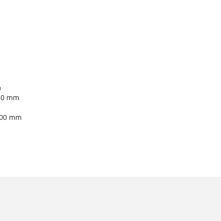
m
580 mm
300 mm