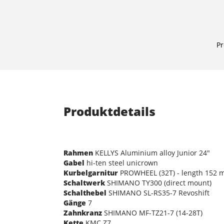
Pr
Produktdetails
Rahmen
KELLYS Aluminium alloy Junior 24"
Gabel
hi-ten steel unicrown
Kurbelgarnitur
PROWHEEL (32T) - length 152
Schaltwerk
SHIMANO TY300 (direct mount)
Schalthebel
SHIMANO SL-RS35-7 Revoshift
Gänge
7
Zahnkranz
SHIMANO MF-TZ21-7 (14-28T)
Kette
KMC Z7