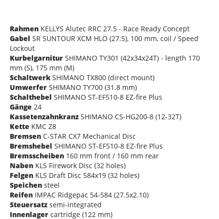
Rahmen
KELLYS Alutec RRC 27.5 - Race Ready Concept
Gabel
SR SUNTOUR XCM HLO (27.5), 100 mm, coil / Speed
Lockout
Kurbelgarnitur
SHIMANO TY301 (42x34x24T) - length 170
mm (S), 175 mm (M)
Schaltwerk
SHIMANO TX800 (direct mount)
Umwerfer
SHIMANO TY700 (31.8 mm)
Schalthebel
SHIMANO ST-EF510-8 EZ-fire Plus
Gänge
24
Kassetenzahnkranz
SHIMANO CS-HG200-8 (12-32T)
Kette
KMC Z8
Bremsen
C-STAR CX7 Mechanical Disc
Bremshebel
SHIMANO ST-EF510-8 EZ-fire Plus
Bremsscheiben
160 mm front / 160 mm rear
Naben
KLS Firework Disc (32 holes)
Felgen
KLS Draft Disc 584x19 (32 holes)
Speichen
steel
Reifen
IMPAC Ridgepac 54-584 (27.5x2.10)
Steuersatz
semi-integrated
Innenlager
cartridge (122 mm)