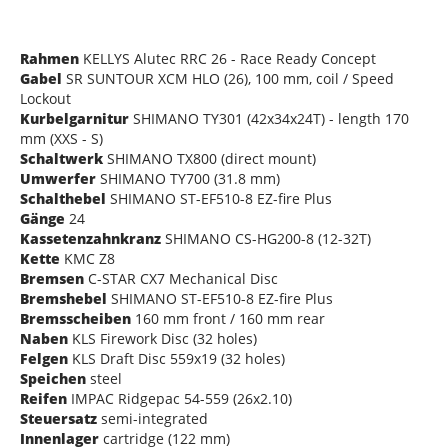
Rahmen
KELLYS Alutec RRC 26 - Race Ready Concept
Gabel
SR SUNTOUR XCM HLO (26), 100 mm, coil / Speed
Lockout
Kurbelgarnitur
SHIMANO TY301 (42x34x24T) - length 170
mm (XXS - S)
Schaltwerk
SHIMANO TX800 (direct mount)
Umwerfer
SHIMANO TY700 (31.8 mm)
Schalthebel
SHIMANO ST-EF510-8 EZ-fire Plus
Gänge
24
Kassetenzahnkranz
SHIMANO CS-HG200-8 (12-32T)
Kette
KMC Z8
Bremsen
C-STAR CX7 Mechanical Disc
Bremshebel
SHIMANO ST-EF510-8 EZ-fire Plus
Bremsscheiben
160 mm front / 160 mm rear
Naben
KLS Firework Disc (32 holes)
Felgen
KLS Draft Disc 559x19 (32 holes)
Speichen
steel
Reifen
IMPAC Ridgepac 54-559 (26x2.10)
Steuersatz
semi-integrated
Innenlager
cartridge (122 mm)