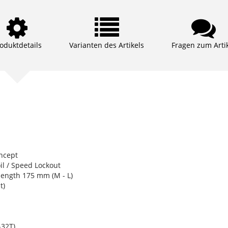
oduktdetails
Varianten des Artikels
Fragen zum Arti
ncept
l / Speed Lockout
ength 175 mm (M - L)
t)
32T)