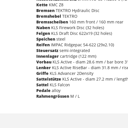
Kette
KMC Z8
Bremsen
TEKTRO Hydraulic Disc
Bremshebel
TEKTRO
Bremsscheiben
160 mm front / 160 mm rear
Naben
KLS Firework Disc (32 holes)
Felgen
KLS Draft Disc 622x19 (32 holes)
Speichen
steel
Reifen
IMPAC Ridgepac 54-622 (29x2.10)
Steuersatz
semi-integrated
Innenlager
cartridge (122 mm)
Vorbau
KLS Active - diam 28.6 mm / bar bore 3
Lenker
KLS Active RiseBar - diam 31.8 mm / ri
Griffe
KLS Advancer 2Density
Sattelstütze
KLS Active - diam 27.2 mm / lengt
Sattel
KLS Falcon
Pedale
alloy
Rahmengrössen
M / L