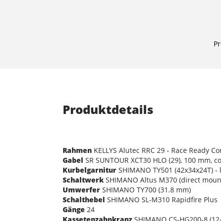
Pr
Produktdetails
Rahmen
KELLYS Alutec RRC 29 - Race Ready Co
Gabel
SR SUNTOUR XCT30 HLO (29), 100 mm, coi
Kurbelgarnitur
SHIMANO TY501 (42x34x24T) - l
Schaltwerk
SHIMANO Altus M370 (direct moun
Umwerfer
SHIMANO TY700 (31.8 mm)
Schalthebel
SHIMANO SL-M310 Rapidfire Plus
Gänge
24
Kassetenzahnkranz
SHIMANO CS-HG200-8 (12-