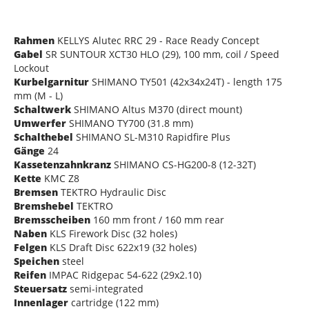
Rahmen
KELLYS Alutec RRC 29 - Race Ready Concept
Gabel
SR SUNTOUR XCT30 HLO (29), 100 mm, coil / Speed
Lockout
Kurbelgarnitur
SHIMANO TY501 (42x34x24T) - length 175
mm (M - L)
Schaltwerk
SHIMANO Altus M370 (direct mount)
Umwerfer
SHIMANO TY700 (31.8 mm)
Schalthebel
SHIMANO SL-M310 Rapidfire Plus
Gänge
24
Kassetenzahnkranz
SHIMANO CS-HG200-8 (12-32T)
Kette
KMC Z8
Bremsen
TEKTRO Hydraulic Disc
Bremshebel
TEKTRO
Bremsscheiben
160 mm front / 160 mm rear
Naben
KLS Firework Disc (32 holes)
Felgen
KLS Draft Disc 622x19 (32 holes)
Speichen
steel
Reifen
IMPAC Ridgepac 54-622 (29x2.10)
Steuersatz
semi-integrated
Innenlager
cartridge (122 mm)