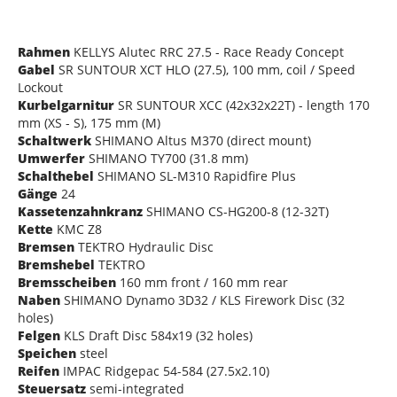
Rahmen
KELLYS Alutec RRC 27.5 - Race Ready Concept
Gabel
SR SUNTOUR XCT HLO (27.5), 100 mm, coil / Speed
Lockout
Kurbelgarnitur
SR SUNTOUR XCC (42x32x22T) - length 170
mm (XS - S), 175 mm (M)
Schaltwerk
SHIMANO Altus M370 (direct mount)
Umwerfer
SHIMANO TY700 (31.8 mm)
Schalthebel
SHIMANO SL-M310 Rapidfire Plus
Gänge
24
Kassetenzahnkranz
SHIMANO CS-HG200-8 (12-32T)
Kette
KMC Z8
Bremsen
TEKTRO Hydraulic Disc
Bremshebel
TEKTRO
Bremsscheiben
160 mm front / 160 mm rear
Naben
SHIMANO Dynamo 3D32 / KLS Firework Disc (32
holes)
Felgen
KLS Draft Disc 584x19 (32 holes)
Speichen
steel
Reifen
IMPAC Ridgepac 54-584 (27.5x2.10)
Steuersatz
semi-integrated