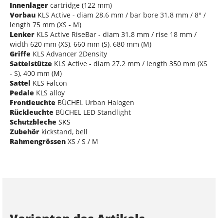
Innenlager
cartridge (122 mm)
Vorbau
KLS Active - diam 28.6 mm / bar bore 31.8 mm / 8° /
length 75 mm (XS - M)
Lenker
KLS Active RiseBar - diam 31.8 mm / rise 18 mm /
width 620 mm (XS), 660 mm (S), 680 mm (M)
Griffe
KLS Advancer 2Density
Sattelstütze
KLS Active - diam 27.2 mm / length 350 mm (XS
- S), 400 mm (M)
Sattel
KLS Falcon
Pedale
KLS alloy
Frontleuchte
BÜCHEL Urban Halogen
Rückleuchte
BÜCHEL LED Standlight
Schutzbleche
SKS
Zubehör
kickstand, bell
Rahmengrössen
XS / S / M