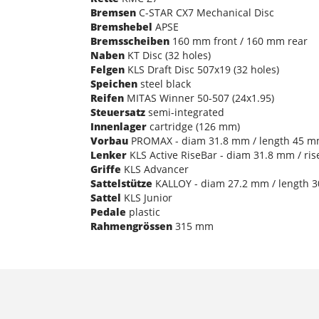
Bremsen
C-STAR CX7 Mechanical Disc
Bremshebel
APSE
Bremsscheiben
160 mm front / 160 mm rear
Naben
KT Disc (32 holes)
Felgen
KLS Draft Disc 507x19 (32 holes)
Speichen
steel black
Reifen
MITAS Winner 50-507 (24x1.95)
Steuersatz
semi-integrated
Innenlager
cartridge (126 mm)
Vorbau
PROMAX - diam 31.8 mm / length 45 
Lenker
KLS Active RiseBar - diam 31.8 mm / ri
Griffe
KLS Advancer
Sattelstütze
KALLOY - diam 27.2 mm / length 
Sattel
KLS Junior
Pedale
plastic
Rahmengrössen
315 mm