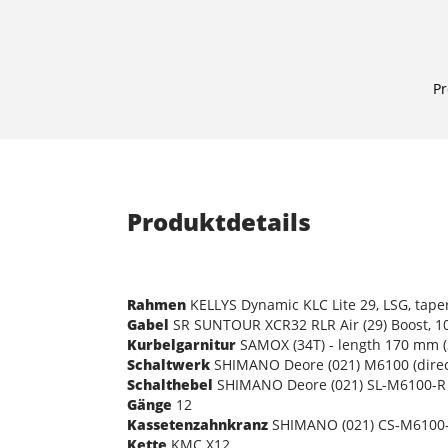
Pr
Produktdetails
Rahmen
KELLYS Dynamic KLC Lite 29, LSG, taper
Gabel
SR SUNTOUR XCR32 RLR Air (29) Boost, 10
Kurbelgarnitur
SAMOX (34T) - length 170 mm (S
Schaltwerk
SHIMANO Deore (021) M6100 (dire
Schalthebel
SHIMANO Deore (021) SL-M6100-R R
Gänge
12
Kassetenzahnkranz
SHIMANO (021) CS-M6100-1
Kette
KMC X12