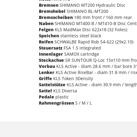
Bremsen
SHIMANO MT200 Hydraulic Disc
Bremshebel
SHIMANO BL-MT200
Bremsscheiben
180 mm front / 160 mm rear
Naben
SHIMANO MT400-B / MT410-B Disc Center
Felgen
KLS MadMax Disc 622x18 (32 holes)
Speichen
stainless steel black
Reifen
SCHWALBE Rapid Rob 54-622 (29x2.10)
Steuersatz
FSA 1.5 integrated
Innenlager
SAMOX cartridge
Steckachse
SR SUNTOUR Q-Loc 15x110 mm fro
Vorbau
KLS Active - diam 28.6 mm / bar bore 31
Lenker
KLS Active RiseBar - diam 31.8 mm / ri
Griffe
KLS Token 3Density
Sattelstütze
KLS Active - diam 30.9 mm / lengt
Sattel
KLS Diversa
Pedale
plastic
Rahmengrössen
S / M / L