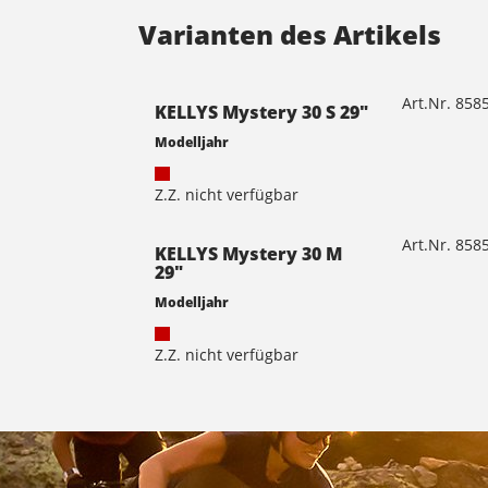
Varianten des Artikels
Art.Nr. 85
KELLYS Mystery 30 S 29"
Modelljahr
Z.Z. nicht verfügbar
Art.Nr. 85
KELLYS Mystery 30 M
29"
Modelljahr
Z.Z. nicht verfügbar