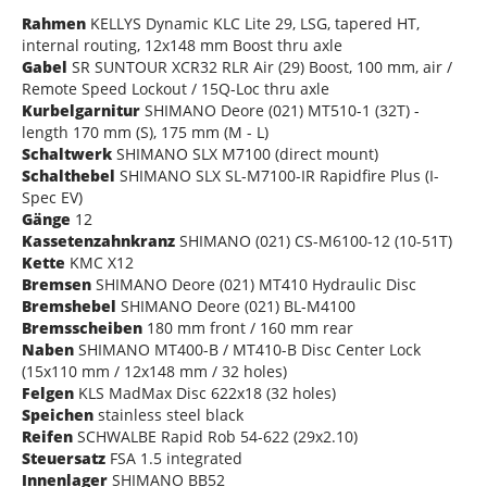
Rahmen
KELLYS Dynamic KLC Lite 29, LSG, tapered HT,
internal routing, 12x148 mm Boost thru axle
Gabel
SR SUNTOUR XCR32 RLR Air (29) Boost, 100 mm, air /
Remote Speed Lockout / 15Q-Loc thru axle
Kurbelgarnitur
SHIMANO Deore (021) MT510-1 (32T) -
length 170 mm (S), 175 mm (M - L)
Schaltwerk
SHIMANO SLX M7100 (direct mount)
Schalthebel
SHIMANO SLX SL-M7100-IR Rapidfire Plus (I-
Spec EV)
Gänge
12
Kassetenzahnkranz
SHIMANO (021) CS-M6100-12 (10-51T)
Kette
KMC X12
Bremsen
SHIMANO Deore (021) MT410 Hydraulic Disc
Bremshebel
SHIMANO Deore (021) BL-M4100
Bremsscheiben
180 mm front / 160 mm rear
Naben
SHIMANO MT400-B / MT410-B Disc Center Lock
(15x110 mm / 12x148 mm / 32 holes)
Felgen
KLS MadMax Disc 622x18 (32 holes)
Speichen
stainless steel black
Reifen
SCHWALBE Rapid Rob 54-622 (29x2.10)
Steuersatz
FSA 1.5 integrated
Innenlager
SHIMANO BB52