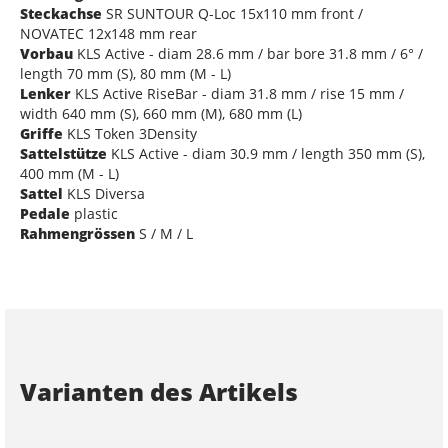
Steckachse
SR SUNTOUR Q-Loc 15x110 mm front /
NOVATEC 12x148 mm rear
Vorbau
KLS Active - diam 28.6 mm / bar bore 31.8 mm / 6° /
length 70 mm (S), 80 mm (M - L)
Lenker
KLS Active RiseBar - diam 31.8 mm / rise 15 mm /
width 640 mm (S), 660 mm (M), 680 mm (L)
Griffe
KLS Token 3Density
Sattelstütze
KLS Active - diam 30.9 mm / length 350 mm (S),
400 mm (M - L)
Sattel
KLS Diversa
Pedale
plastic
Rahmengrössen
S / M / L
Varianten des Artikels