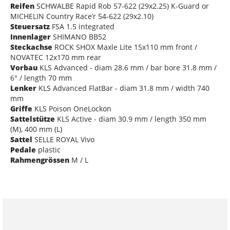
Reifen
SCHWALBE Rapid Rob 57-622 (29x2.25) K-Guard or
MICHELIN Country Race’r 54-622 (29x2.10)
Steuersatz
FSA 1.5 integrated
Innenlager
SHIMANO BB52
Steckachse
ROCK SHOX Maxle Lite 15x110 mm front /
NOVATEC 12x170 mm rear
Vorbau
KLS Advanced - diam 28.6 mm / bar bore 31.8 mm /
6° / length 70 mm
Lenker
KLS Advanced FlatBar - diam 31.8 mm / width 740
mm
Griffe
KLS Poison OneLockon
Sattelstütze
KLS Active - diam 30.9 mm / length 350 mm
(M), 400 mm (L)
Sattel
SELLE ROYAL Vivo
Pedale
plastic
Rahmengrössen
M / L