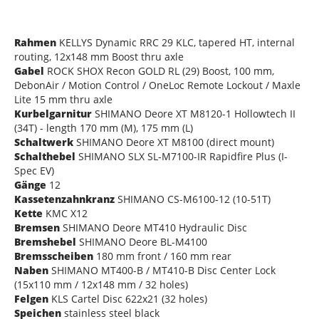
Rahmen
KELLYS Dynamic RRC 29 KLC, tapered HT, internal
routing, 12x148 mm Boost thru axle
Gabel
ROCK SHOX Recon GOLD RL (29) Boost, 100 mm,
DebonAir / Motion Control / OneLoc Remote Lockout / Maxle
Lite 15 mm thru axle
Kurbelgarnitur
SHIMANO Deore XT M8120-1 Hollowtech II
(34T) - length 170 mm (M), 175 mm (L)
Schaltwerk
SHIMANO Deore XT M8100 (direct mount)
Schalthebel
SHIMANO SLX SL-M7100-IR Rapidfire Plus (I-
Spec EV)
Gänge
12
Kassetenzahnkranz
SHIMANO CS-M6100-12 (10-51T)
Kette
KMC X12
Bremsen
SHIMANO Deore MT410 Hydraulic Disc
Bremshebel
SHIMANO Deore BL-M4100
Bremsscheiben
180 mm front / 160 mm rear
Naben
SHIMANO MT400-B / MT410-B Disc Center Lock
(15x110 mm / 12x148 mm / 32 holes)
Felgen
KLS Cartel Disc 622x21 (32 holes)
Speichen
stainless steel black