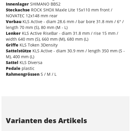
Innenlager
SHIMANO BB52
Steckachse
ROCK SHOX Maxle Lite 15x110 mm front /
NOVATEC 12x148 mm rear
Vorbau
KLS Active - diam 28.6 mm / bar bore 31.8 mm / 6° /
length 70 mm (S), 80 mm (M - L)
Lenker
KLS Active RiseBar - diam 31.8 mm / rise 15 mm /
width 640 mm (S), 660 mm (M), 680 mm (L)
Griffe
KLS Token 3Density
Sattelstütze
KLS Active - diam 30.9 mm / length 350 mm (S -
M), 400 mm (L)
Sattel
KLS Diversa
Pedale
plastic
Rahmengrössen
S / M / L
Varianten des Artikels