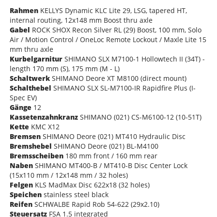
Rahmen
KELLYS Dynamic KLC Lite 29, LSG, tapered HT,
internal routing, 12x148 mm Boost thru axle
Gabel
ROCK SHOX Recon Silver RL (29) Boost, 100 mm, Solo
Air / Motion Control / OneLoc Remote Lockout / Maxle Lite 15
mm thru axle
Kurbelgarnitur
SHIMANO SLX M7100-1 Hollowtech II (34T) -
length 170 mm (S), 175 mm (M - L)
Schaltwerk
SHIMANO Deore XT M8100 (direct mount)
Schalthebel
SHIMANO SLX SL-M7100-IR Rapidfire Plus (I-
Spec EV)
Gänge
12
Kassetenzahnkranz
SHIMANO (021) CS-M6100-12 (10-51T)
Kette
KMC X12
Bremsen
SHIMANO Deore (021) MT410 Hydraulic Disc
Bremshebel
SHIMANO Deore (021) BL-M4100
Bremsscheiben
180 mm front / 160 mm rear
Naben
SHIMANO MT400-B / MT410-B Disc Center Lock
(15x110 mm / 12x148 mm / 32 holes)
Felgen
KLS MadMax Disc 622x18 (32 holes)
Speichen
stainless steel black
Reifen
SCHWALBE Rapid Rob 54-622 (29x2.10)
Steuersatz
FSA 1.5 integrated