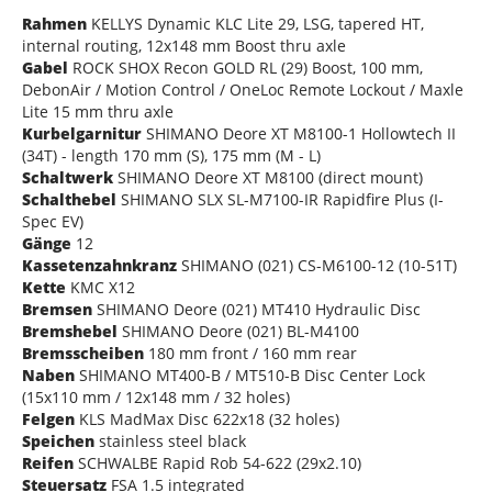
Rahmen
KELLYS Dynamic KLC Lite 29, LSG, tapered HT,
internal routing, 12x148 mm Boost thru axle
Gabel
ROCK SHOX Recon GOLD RL (29) Boost, 100 mm,
DebonAir / Motion Control / OneLoc Remote Lockout / Maxle
Lite 15 mm thru axle
Kurbelgarnitur
SHIMANO Deore XT M8100-1 Hollowtech II
(34T) - length 170 mm (S), 175 mm (M - L)
Schaltwerk
SHIMANO Deore XT M8100 (direct mount)
Schalthebel
SHIMANO SLX SL-M7100-IR Rapidfire Plus (I-
Spec EV)
Gänge
12
Kassetenzahnkranz
SHIMANO (021) CS-M6100-12 (10-51T)
Kette
KMC X12
Bremsen
SHIMANO Deore (021) MT410 Hydraulic Disc
Bremshebel
SHIMANO Deore (021) BL-M4100
Bremsscheiben
180 mm front / 160 mm rear
Naben
SHIMANO MT400-B / MT510-B Disc Center Lock
(15x110 mm / 12x148 mm / 32 holes)
Felgen
KLS MadMax Disc 622x18 (32 holes)
Speichen
stainless steel black
Reifen
SCHWALBE Rapid Rob 54-622 (29x2.10)
Steuersatz
FSA 1.5 integrated