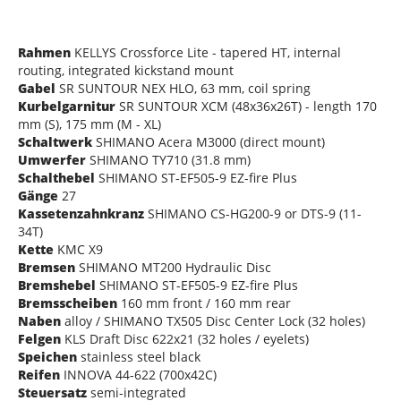
Rahmen
KELLYS Crossforce Lite - tapered HT, internal
routing, integrated kickstand mount
Gabel
SR SUNTOUR NEX HLO, 63 mm, coil spring
Kurbelgarnitur
SR SUNTOUR XCM (48x36x26T) - length 170
mm (S), 175 mm (M - XL)
Schaltwerk
SHIMANO Acera M3000 (direct mount)
Umwerfer
SHIMANO TY710 (31.8 mm)
Schalthebel
SHIMANO ST-EF505-9 EZ-fire Plus
Gänge
27
Kassetenzahnkranz
SHIMANO CS-HG200-9 or DTS-9 (11-
34T)
Kette
KMC X9
Bremsen
SHIMANO MT200 Hydraulic Disc
Bremshebel
SHIMANO ST-EF505-9 EZ-fire Plus
Bremsscheiben
160 mm front / 160 mm rear
Naben
alloy / SHIMANO TX505 Disc Center Lock (32 holes)
Felgen
KLS Draft Disc 622x21 (32 holes / eyelets)
Speichen
stainless steel black
Reifen
INNOVA 44-622 (700x42C)
Steuersatz
semi-integrated