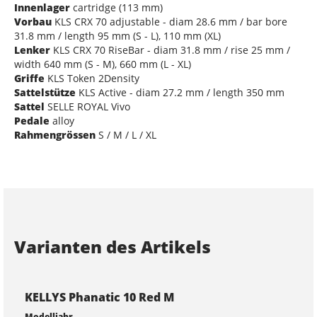
Innenlager
cartridge (113 mm)
Vorbau
KLS CRX 70 adjustable - diam 28.6 mm / bar bore
31.8 mm / length 95 mm (S - L), 110 mm (XL)
Lenker
KLS CRX 70 RiseBar - diam 31.8 mm / rise 25 mm /
width 640 mm (S - M), 660 mm (L - XL)
Griffe
KLS Token 2Density
Sattelstütze
KLS Active - diam 27.2 mm / length 350 mm
Sattel
SELLE ROYAL Vivo
Pedale
alloy
Rahmengrössen
S / M / L / XL
Varianten des Artikels
KELLYS Phanatic 10 Red M
Modelljahr