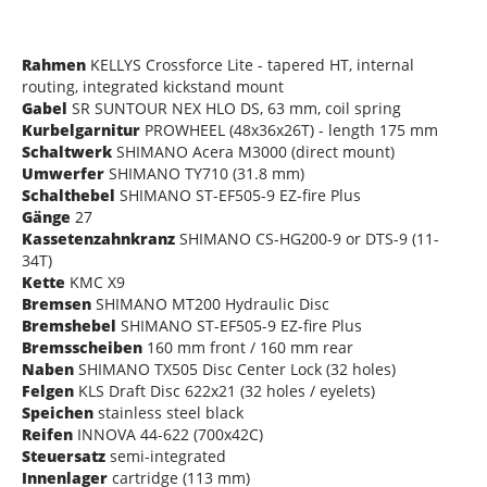
Rahmen
KELLYS Crossforce Lite - tapered HT, internal
routing, integrated kickstand mount
Gabel
SR SUNTOUR NEX HLO DS, 63 mm, coil spring
Kurbelgarnitur
PROWHEEL (48x36x26T) - length 175 mm
Schaltwerk
SHIMANO Acera M3000 (direct mount)
Umwerfer
SHIMANO TY710 (31.8 mm)
Schalthebel
SHIMANO ST-EF505-9 EZ-fire Plus
Gänge
27
Kassetenzahnkranz
SHIMANO CS-HG200-9 or DTS-9 (11-
34T)
Kette
KMC X9
Bremsen
SHIMANO MT200 Hydraulic Disc
Bremshebel
SHIMANO ST-EF505-9 EZ-fire Plus
Bremsscheiben
160 mm front / 160 mm rear
Naben
SHIMANO TX505 Disc Center Lock (32 holes)
Felgen
KLS Draft Disc 622x21 (32 holes / eyelets)
Speichen
stainless steel black
Reifen
INNOVA 44-622 (700x42C)
Steuersatz
semi-integrated
Innenlager
cartridge (113 mm)