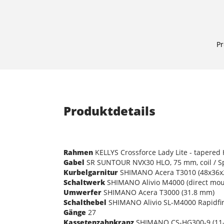
Pr
Produktdetails
Rahmen
KELLYS Crossforce Lady Lite - tapered 
Gabel
SR SUNTOUR NVX30 HLO, 75 mm, coil / S
Kurbelgarnitur
SHIMANO Acera T3010 (48x36x26
Schaltwerk
SHIMANO Alivio M4000 (direct mou
Umwerfer
SHIMANO Acera T3000 (31.8 mm)
Schalthebel
SHIMANO Alivio SL-M4000 Rapidfir
Gänge
27
Kassetenzahnkranz
SHIMANO CS-HG300-9 (11-