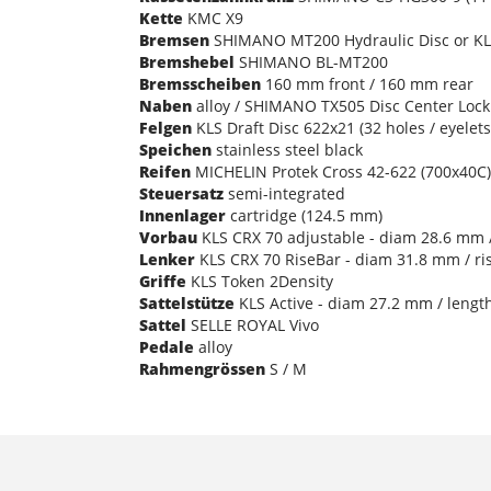
Kette
KMC X9
Bremsen
SHIMANO MT200 Hydraulic Disc or KLS
Bremshebel
SHIMANO BL-MT200
Bremsscheiben
160 mm front / 160 mm rear
Naben
alloy / SHIMANO TX505 Disc Center Lock 
Felgen
KLS Draft Disc 622x21 (32 holes / eyelets
Speichen
stainless steel black
Reifen
MICHELIN Protek Cross 42-622 (700x40C) 
Steuersatz
semi-integrated
Innenlager
cartridge (124.5 mm)
Vorbau
KLS CRX 70 adjustable - diam 28.6 mm 
Lenker
KLS CRX 70 RiseBar - diam 31.8 mm / r
Griffe
KLS Token 2Density
Sattelstütze
KLS Active - diam 27.2 mm / leng
Sattel
SELLE ROYAL Vivo
Pedale
alloy
Rahmengrössen
S / M