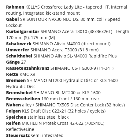
Rahmen
KELLYS Crossforce Lady Lite - tapered HT, internal
routing, integrated kickstand mount
Gabel
SR SUNTOUR NVX30 NLO DS, 80 mm, coil / Speed
Lockout
Kurbelgarnitur
SHIMANO Acera T3010 (48x36x26T) - length
170 mm (S), 175 mm (M)
Schaltwerk
SHIMANO Alivio M4000 (direct mount)
Umwerfer
SHIMANO Acera T3000 (31.8 mm)
Schalthebel
SHIMANO Alivio SL-M4000 Rapidfire Plus
Gänge
27
Kassetenzahnkranz
SHIMANO CS-HG300-9 (11-34T)
Kette
KMC X9
Bremsen
SHIMANO MT200 Hydraulic Disc or KLS 1600
Hydraulic Disc
Bremshebel
SHIMANO BL-MT200 or KLS 1600
Bremsscheiben
160 mm front / 160 mm rear
Naben
alloy / SHIMANO TX505 Disc Center Lock (32 holes)
Felgen
KLS Draft Disc 622x21 (32 holes / eyelets)
Speichen
stainless steel black
Reifen
MICHELIN Protek Cross 42-622 (700x40C)
ReflectiveLine
Steuersatz
semi-integrated