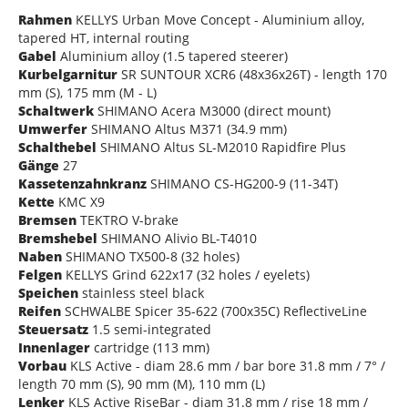
Rahmen
KELLYS Urban Move Concept - Aluminium alloy,
tapered HT, internal routing
Gabel
Aluminium alloy (1.5 tapered steerer)
Kurbelgarnitur
SR SUNTOUR XCR6 (48x36x26T) - length 170
mm (S), 175 mm (M - L)
Schaltwerk
SHIMANO Acera M3000 (direct mount)
Umwerfer
SHIMANO Altus M371 (34.9 mm)
Schalthebel
SHIMANO Altus SL-M2010 Rapidfire Plus
Gänge
27
Kassetenzahnkranz
SHIMANO CS-HG200-9 (11-34T)
Kette
KMC X9
Bremsen
TEKTRO V-brake
Bremshebel
SHIMANO Alivio BL-T4010
Naben
SHIMANO TX500-8 (32 holes)
Felgen
KELLYS Grind 622x17 (32 holes / eyelets)
Speichen
stainless steel black
Reifen
SCHWALBE Spicer 35-622 (700x35C) ReflectiveLine
Steuersatz
1.5 semi-integrated
Innenlager
cartridge (113 mm)
Vorbau
KLS Active - diam 28.6 mm / bar bore 31.8 mm / 7° /
length 70 mm (S), 90 mm (M), 110 mm (L)
Lenker
KLS Active RiseBar - diam 31.8 mm / rise 18 mm /