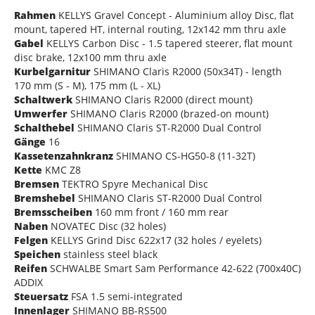
Rahmen
KELLYS Gravel Concept - Aluminium alloy Disc, flat
mount, tapered HT, internal routing, 12x142 mm thru axle
Gabel
KELLYS Carbon Disc - 1.5 tapered steerer, flat mount
disc brake, 12x100 mm thru axle
Kurbelgarnitur
SHIMANO Claris R2000 (50x34T) - length
170 mm (S - M), 175 mm (L - XL)
Schaltwerk
SHIMANO Claris R2000 (direct mount)
Umwerfer
SHIMANO Claris R2000 (brazed-on mount)
Schalthebel
SHIMANO Claris ST-R2000 Dual Control
Gänge
16
Kassetenzahnkranz
SHIMANO CS-HG50-8 (11-32T)
Kette
KMC Z8
Bremsen
TEKTRO Spyre Mechanical Disc
Bremshebel
SHIMANO Claris ST-R2000 Dual Control
Bremsscheiben
160 mm front / 160 mm rear
Naben
NOVATEC Disc (32 holes)
Felgen
KELLYS Grind Disc 622x17 (32 holes / eyelets)
Speichen
stainless steel black
Reifen
SCHWALBE Smart Sam Performance 42-622 (700x40C)
ADDIX
Steuersatz
FSA 1.5 semi-integrated
Innenlager
SHIMANO BB-RS500