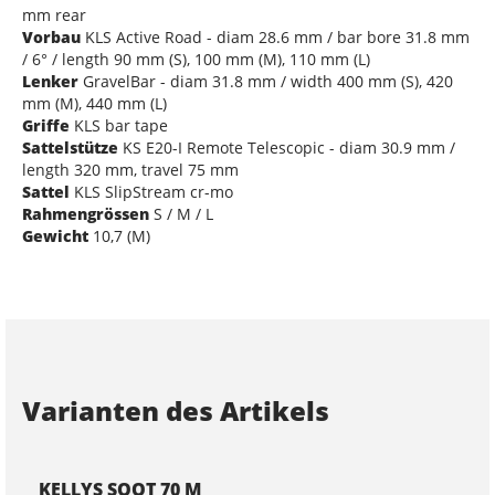
mm rear
Vorbau
KLS Active Road - diam 28.6 mm / bar bore 31.8 mm
/ 6° / length 90 mm (S), 100 mm (M), 110 mm (L)
Lenker
GravelBar - diam 31.8 mm / width 400 mm (S), 420
mm (M), 440 mm (L)
Griffe
KLS bar tape
Sattelstütze
KS E20-I Remote Telescopic - diam 30.9 mm /
length 320 mm, travel 75 mm
Sattel
KLS SlipStream cr-mo
Rahmengrössen
S / M / L
Gewicht
10,7 (M)
Varianten des Artikels
KELLYS SOOT 70 M