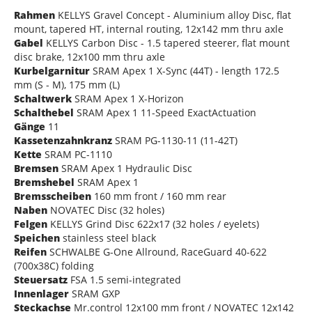
Rahmen
KELLYS Gravel Concept - Aluminium alloy Disc, flat
mount, tapered HT, internal routing, 12x142 mm thru axle
Gabel
KELLYS Carbon Disc - 1.5 tapered steerer, flat mount
disc brake, 12x100 mm thru axle
Kurbelgarnitur
SRAM Apex 1 X-Sync (44T) - length 172.5
mm (S - M), 175 mm (L)
Schaltwerk
SRAM Apex 1 X-Horizon
Schalthebel
SRAM Apex 1 11-Speed ExactActuation
Gänge
11
Kassetenzahnkranz
SRAM PG-1130-11 (11-42T)
Kette
SRAM PC-1110
Bremsen
SRAM Apex 1 Hydraulic Disc
Bremshebel
SRAM Apex 1
Bremsscheiben
160 mm front / 160 mm rear
Naben
NOVATEC Disc (32 holes)
Felgen
KELLYS Grind Disc 622x17 (32 holes / eyelets)
Speichen
stainless steel black
Reifen
SCHWALBE G-One Allround, RaceGuard 40-622
(700x38C) folding
Steuersatz
FSA 1.5 semi-integrated
Innenlager
SRAM GXP
Steckachse
Mr.control 12x100 mm front / NOVATEC 12x142