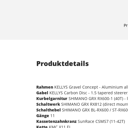
Pr
Produktdetails
Rahmen
KELLYS Gravel Concept - Aluminium allo
Gabel
KELLYS Carbon Disc - 1.5 tapered steerer
Kurbelgarnitur
SHIMANO GRX RX600-1 (40T) - l
Schaltwerk
SHIMANO GRX RX812 (direct mount
Schalthebel
SHIMANO GRX BL-RX600 / ST-RX60
Gänge
11
Kassetenzahnkranz
SunRace CSMS7 (11-42T)
Kette
KMC X11 EL