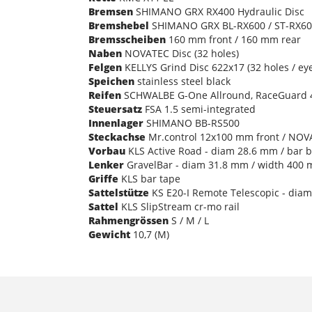
Bremsen
SHIMANO GRX RX400 Hydraulic Disc
Bremshebel
SHIMANO GRX BL-RX600 / ST-RX6
Bremsscheiben
160 mm front / 160 mm rear
Naben
NOVATEC Disc (32 holes)
Felgen
KELLYS Grind Disc 622x17 (32 holes / eye
Speichen
stainless steel black
Reifen
SCHWALBE G-One Allround, RaceGuard 40
Steuersatz
FSA 1.5 semi-integrated
Innenlager
SHIMANO BB-RS500
Steckachse
Mr.control 12x100 mm front / NO
Vorbau
KLS Active Road - diam 28.6 mm / bar b
Lenker
GravelBar - diam 31.8 mm / width 400 m
Griffe
KLS bar tape
Sattelstütze
KS E20-I Remote Telescopic - dia
Sattel
KLS SlipStream cr-mo rail
Rahmengrössen
S / M / L
Gewicht
10,7 (M)