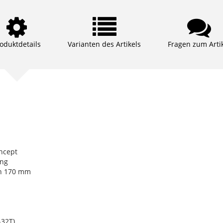
oduktdetails
Varianten des Artikels
Fragen zum Arti
ncept
ing
th 170 mm
32T)