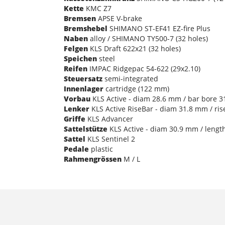
Kette
KMC Z7
Bremsen
APSE V-brake
Bremshebel
SHIMANO ST-EF41 EZ-fire Plus
Naben
alloy / SHIMANO TY500-7 (32 holes)
Felgen
KLS Draft 622x21 (32 holes)
Speichen
steel
Reifen
IMPAC Ridgepac 54-622 (29x2.10)
Steuersatz
semi-integrated
Innenlager
cartridge (122 mm)
Vorbau
KLS Active - diam 28.6 mm / bar bore 3
Lenker
KLS Active RiseBar - diam 31.8 mm / ri
Griffe
KLS Advancer
Sattelstütze
KLS Active - diam 30.9 mm / lengt
Sattel
KLS Sentinel 2
Pedale
plastic
Rahmengrössen
M / L