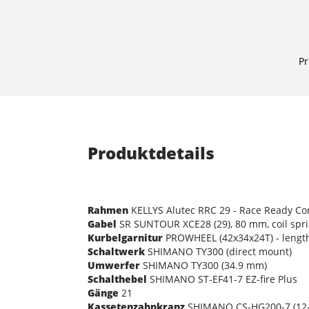
Pr
Produktdetails
Rahmen
KELLYS Alutec RRC 29 - Race Ready Co
Gabel
SR SUNTOUR XCE28 (29), 80 mm, coil spr
Kurbelgarnitur
PROWHEEL (42x34x24T) - leng
Schaltwerk
SHIMANO TY300 (direct mount)
Umwerfer
SHIMANO TY300 (34.9 mm)
Schalthebel
SHIMANO ST-EF41-7 EZ-fire Plus
Gänge
21
Kassetenzahnkranz
SHIMANO CS-HG200-7 (12-