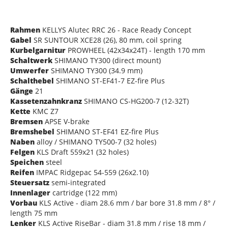
Rahmen
KELLYS Alutec RRC 26 - Race Ready Concept
Gabel
SR SUNTOUR XCE28 (26), 80 mm, coil spring
Kurbelgarnitur
PROWHEEL (42x34x24T) - length 170 mm
Schaltwerk
SHIMANO TY300 (direct mount)
Umwerfer
SHIMANO TY300 (34.9 mm)
Schalthebel
SHIMANO ST-EF41-7 EZ-fire Plus
Gänge
21
Kassetenzahnkranz
SHIMANO CS-HG200-7 (12-32T)
Kette
KMC Z7
Bremsen
APSE V-brake
Bremshebel
SHIMANO ST-EF41 EZ-fire Plus
Naben
alloy / SHIMANO TY500-7 (32 holes)
Felgen
KLS Draft 559x21 (32 holes)
Speichen
steel
Reifen
IMPAC Ridgepac 54-559 (26x2.10)
Steuersatz
semi-integrated
Innenlager
cartridge (122 mm)
Vorbau
KLS Active - diam 28.6 mm / bar bore 31.8 mm / 8° /
length 75 mm
Lenker
KLS Active RiseBar - diam 31.8 mm / rise 18 mm /