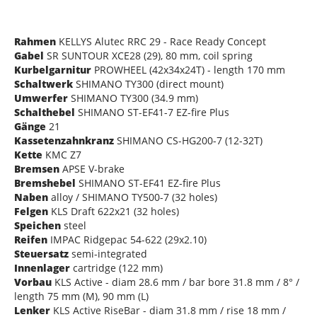
Rahmen
KELLYS Alutec RRC 29 - Race Ready Concept
Gabel
SR SUNTOUR XCE28 (29), 80 mm, coil spring
Kurbelgarnitur
PROWHEEL (42x34x24T) - length 170 mm
Schaltwerk
SHIMANO TY300 (direct mount)
Umwerfer
SHIMANO TY300 (34.9 mm)
Schalthebel
SHIMANO ST-EF41-7 EZ-fire Plus
Gänge
21
Kassetenzahnkranz
SHIMANO CS-HG200-7 (12-32T)
Kette
KMC Z7
Bremsen
APSE V-brake
Bremshebel
SHIMANO ST-EF41 EZ-fire Plus
Naben
alloy / SHIMANO TY500-7 (32 holes)
Felgen
KLS Draft 622x21 (32 holes)
Speichen
steel
Reifen
IMPAC Ridgepac 54-622 (29x2.10)
Steuersatz
semi-integrated
Innenlager
cartridge (122 mm)
Vorbau
KLS Active - diam 28.6 mm / bar bore 31.8 mm / 8° /
length 75 mm (M), 90 mm (L)
Lenker
KLS Active RiseBar - diam 31.8 mm / rise 18 mm /