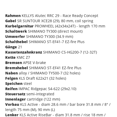
Rahmen
KELLYS Alutec RRC 29 - Race Ready Concept
Gabel
SR SUNTOUR XCE28 (29), 80 mm, coil spring
Kurbelgarnitur
PROWHEEL (42x34x24T) - length 170 mm
Schaltwerk
SHIMANO TY300 (direct mount)
Umwerfer
SHIMANO TY300 (34.9 mm)
Schalthebel
SHIMANO ST-EF41-7 EZ-fire Plus
Gänge
21
Kassetenzahnkranz
SHIMANO CS-HG200-7 (12-32T)
Kette
KMC Z7
Bremsen
APSE V-brake
Bremshebel
SHIMANO ST-EF41 EZ-fire Plus
Naben
alloy / SHIMANO TY500-7 (32 holes)
Felgen
KLS Draft 622x21 (32 holes)
Speichen
steel
Reifen
IMPAC Ridgepac 54-622 (29x2.10)
Steuersatz
semi-integrated
Innenlager
cartridge (122 mm)
Vorbau
KLS Active - diam 28.6 mm / bar bore 31.8 mm / 8° /
length 75 mm (M), 90 mm (L)
Lenker
KLS Active RiseBar - diam 31.8 mm / rise 18 mm /