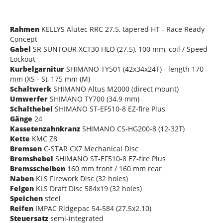
Rahmen
KELLYS Alutec RRC 27.5, tapered HT - Race Ready
Concept
Gabel
SR SUNTOUR XCT30 HLO (27.5), 100 mm, coil / Speed
Lockout
Kurbelgarnitur
SHIMANO TY501 (42x34x24T) - length 170
mm (XS - S), 175 mm (M)
Schaltwerk
SHIMANO Altus M2000 (direct mount)
Umwerfer
SHIMANO TY700 (34.9 mm)
Schalthebel
SHIMANO ST-EF510-8 EZ-fire Plus
Gänge
24
Kassetenzahnkranz
SHIMANO CS-HG200-8 (12-32T)
Kette
KMC Z8
Bremsen
C-STAR CX7 Mechanical Disc
Bremshebel
SHIMANO ST-EF510-8 EZ-fire Plus
Bremsscheiben
160 mm front / 160 mm rear
Naben
KLS Firework Disc (32 holes)
Felgen
KLS Draft Disc 584x19 (32 holes)
Speichen
steel
Reifen
IMPAC Ridgepac 54-584 (27.5x2.10)
Steuersatz
semi-integrated