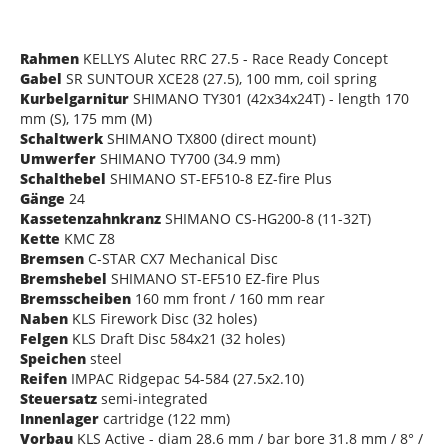
Rahmen
KELLYS Alutec RRC 27.5 - Race Ready Concept
Gabel
SR SUNTOUR XCE28 (27.5), 100 mm, coil spring
Kurbelgarnitur
SHIMANO TY301 (42x34x24T) - length 170
mm (S), 175 mm (M)
Schaltwerk
SHIMANO TX800 (direct mount)
Umwerfer
SHIMANO TY700 (34.9 mm)
Schalthebel
SHIMANO ST-EF510-8 EZ-fire Plus
Gänge
24
Kassetenzahnkranz
SHIMANO CS-HG200-8 (11-32T)
Kette
KMC Z8
Bremsen
C-STAR CX7 Mechanical Disc
Bremshebel
SHIMANO ST-EF510 EZ-fire Plus
Bremsscheiben
160 mm front / 160 mm rear
Naben
KLS Firework Disc (32 holes)
Felgen
KLS Draft Disc 584x21 (32 holes)
Speichen
steel
Reifen
IMPAC Ridgepac 54-584 (27.5x2.10)
Steuersatz
semi-integrated
Innenlager
cartridge (122 mm)
Vorbau
KLS Active - diam 28.6 mm / bar bore 31.8 mm / 8° /