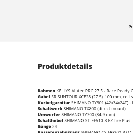
Pr
Produktdetails
Rahmen
KELLYS Alutec RRC 27.5 - Race Ready 
Gabel
SR SUNTOUR XCE28 (27.5), 100 mm, coil 
Kurbelgarnitur
SHIMANO TY301 (42x34x24T) - l
Schaltwerk
SHIMANO TX800 (direct mount)
Umwerfer
SHIMANO TY700 (34.9 mm)
Schalthebel
SHIMANO ST-EF510-8 EZ-fire Plus
Gänge
24
Kassetenzahnkranz
SHIMANO CS-HG200-8 (11-