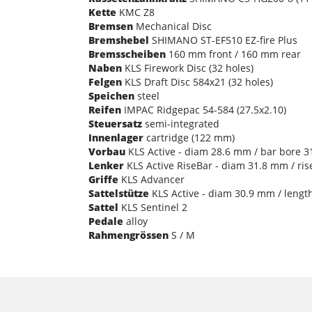
Kette
KMC Z8
Bremsen
Mechanical Disc
Bremshebel
SHIMANO ST-EF510 EZ-fire Plus
Bremsscheiben
160 mm front / 160 mm rear
Naben
KLS Firework Disc (32 holes)
Felgen
KLS Draft Disc 584x21 (32 holes)
Speichen
steel
Reifen
IMPAC Ridgepac 54-584 (27.5x2.10)
Steuersatz
semi-integrated
Innenlager
cartridge (122 mm)
Vorbau
KLS Active - diam 28.6 mm / bar bore 3
Lenker
KLS Active RiseBar - diam 31.8 mm / ri
Griffe
KLS Advancer
Sattelstütze
KLS Active - diam 30.9 mm / leng
Sattel
KLS Sentinel 2
Pedale
alloy
Rahmengrössen
S / M