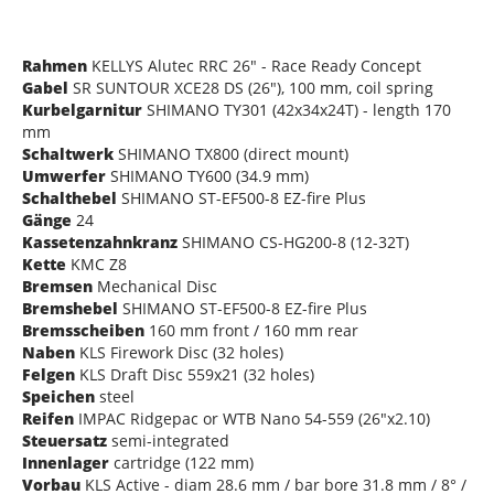
Rahmen
KELLYS Alutec RRC 26" - Race Ready Concept
Gabel
SR SUNTOUR XCE28 DS (26"), 100 mm, coil spring
Kurbelgarnitur
SHIMANO TY301 (42x34x24T) - length 170
mm
Schaltwerk
SHIMANO TX800 (direct mount)
Umwerfer
SHIMANO TY600 (34.9 mm)
Schalthebel
SHIMANO ST-EF500-8 EZ-fire Plus
Gänge
24
Kassetenzahnkranz
SHIMANO CS-HG200-8 (12-32T)
Kette
KMC Z8
Bremsen
Mechanical Disc
Bremshebel
SHIMANO ST-EF500-8 EZ-fire Plus
Bremsscheiben
160 mm front / 160 mm rear
Naben
KLS Firework Disc (32 holes)
Felgen
KLS Draft Disc 559x21 (32 holes)
Speichen
steel
Reifen
IMPAC Ridgepac or WTB Nano 54-559 (26"x2.10)
Steuersatz
semi-integrated
Innenlager
cartridge (122 mm)
Vorbau
KLS Active - diam 28.6 mm / bar bore 31.8 mm / 8° /