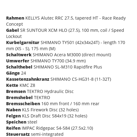
Rahmen
KELLYS Alutec RRC 27.5, tapered HT - Race Ready
Concept
Gabel
SR SUNTOUR XCM HLO (27.5), 100 mm, coil / Speed
Lockout
Kurbelgarnitur
SHIMANO TY501 (42x34x24T) - length 170
mm (XS - S), 175 mm (M)
Schaltwerk
SHIMANO Acera M3000 (direct mount)
Umwerfer
SHIMANO TY700 (34.9 mm)
Schalthebel
SHIMANO SL-M310 Rapidfire Plus
Gänge
24
Kassetenzahnkranz
SHIMANO CS-HG31-8 (11-32T)
Kette
KMC Z8
Bremsen
TEKTRO Hydraulic Disc
Bremshebel
TEKTRO
Bremsscheiben
160 mm front / 160 mm rear
Naben
KLS Firework Disc (32 holes)
Felgen
KLS Draft Disc 584x19 (32 holes)
Speichen
steel
Reifen
IMPAC Ridgepac 54-584 (27.5x2.10)
Steuersatz
semi-integrated