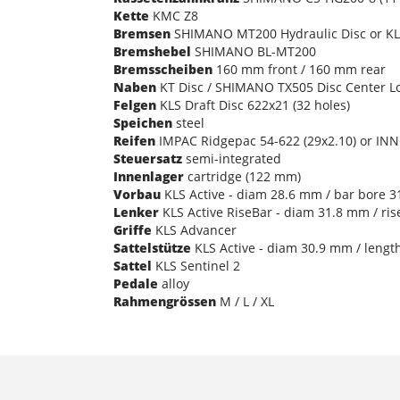
Kette
KMC Z8
Bremsen
SHIMANO MT200 Hydraulic Disc or KLS
Bremshebel
SHIMANO BL-MT200
Bremsscheiben
160 mm front / 160 mm rear
Naben
KT Disc / SHIMANO TX505 Disc Center Lo
Felgen
KLS Draft Disc 622x21 (32 holes)
Speichen
steel
Reifen
IMPAC Ridgepac 54-622 (29x2.10) or INN
Steuersatz
semi-integrated
Innenlager
cartridge (122 mm)
Vorbau
KLS Active - diam 28.6 mm / bar bore 31
Lenker
KLS Active RiseBar - diam 31.8 mm / ri
Griffe
KLS Advancer
Sattelstütze
KLS Active - diam 30.9 mm / lengt
Sattel
KLS Sentinel 2
Pedale
alloy
Rahmengrössen
M / L / XL