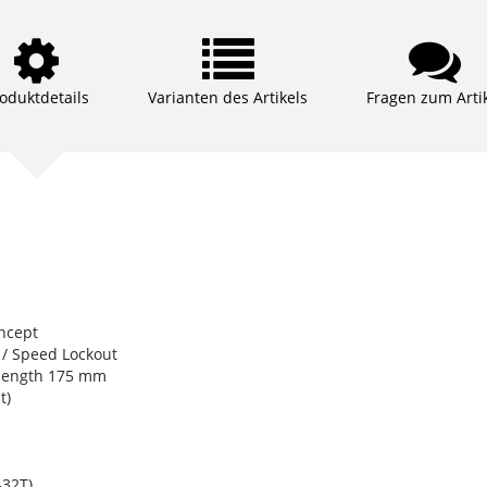
oduktdetails
Varianten des Artikels
Fragen zum Arti
ncept
/ Speed Lockout
length 175 mm
t)
32T)