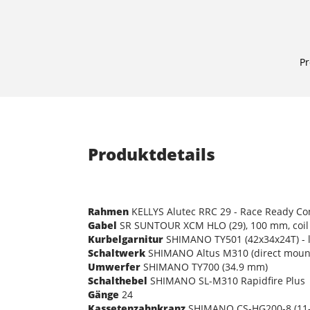
Pr
Produktdetails
Rahmen
KELLYS Alutec RRC 29 - Race Ready Co
Gabel
SR SUNTOUR XCM HLO (29), 100 mm, coil 
Kurbelgarnitur
SHIMANO TY501 (42x34x24T) - 
Schaltwerk
SHIMANO Altus M310 (direct moun
Umwerfer
SHIMANO TY700 (34.9 mm)
Schalthebel
SHIMANO SL-M310 Rapidfire Plus
Gänge
24
Kassetenzahnkranz
SHIMANO CS-HG200-8 (11-