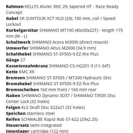
Rahmen
KELLYS Alutec RRC 29, tapered HT - Race Ready
Concept
Gabel
SR SUNTOUR XCT HLO (29), 100 mm, coil / Speed
Lockout
Kurbelgarnitur
SHIMANO MT100 (40x30x22T) - length 175
mm (M - L)
Schaltwerk
SHIMANO Acera M3000 (direct mount)
Umwerfer
SHIMANO Altus M2000 (34.9 mm)
Schalthebel
SHIMANO ST-EF505-9 EZ-fire Plus
Gänge
27
Kassetenzahnkranz
SHIMANO CS-HG201-9 (11-34T)
Kette
KMC X9
Bremsen
SHIMANO ST-EF505 / MT200 Hydraulic Disc
Bremshebel
SHIMANO ST-EF505-9 EZ-fire Plus
Bremsscheiben
160 mm front / 160 mm rear
Naben
SHIMANO Dynamo 3D37 / SHIMANO TX505 Disc
Center Lock (32 holes)
Felgen
KLS Draft Disc 622x21 (32 holes)
Speichen
stainless steel
Reifen
SCHWALBE Rapid Rob 57-622 (29x2.25)
Steuersatz
semi-integrated
Innenlager
cartridge (122 mm)