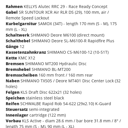
Rahmen
KELLYS Alutec RRC 29 - Race Ready Concept
Gabel
SR SUNTOUR XCR Air RLR DS (29), 100 mm, air /
Remote Speed Lockout
Kurbelgarnitur
SAMOX (34T) - length 170 mm (S - M), 175
mm (L - XL)
Schaltwerk
SHIMANO Deore M6100 (direct mount)
Schalthebel
SHIMANO Deore SL-M6100-R Rapidfire Plus
Gänge
12
Kassetenzahnkranz
SHIMANO CS-M6100-12 (10-51T)
Kette
KMC X12
Bremsen
SHIMANO MT200 Hydraulic Disc
Bremshebel
SHIMANO BL-MT200
Bremsscheiben
160 mm front / 160 mm rear
Naben
SHIMANO TX505 / Deore MT401 Disc Center Lock (32
holes)
Felgen
KLS Draft Disc 622x21 (32 holes)
Speichen
stainless steel black
Reifen
SCHWALBE Rapid Rob 54-622 (29x2.10) K-Guard
Steuersatz
semi-integrated
Innenlager
cartridge (122 mm)
Vorbau
KLS Active - diam 28.6 mm / bar bore 31.8 mm / 8° /
length 75 mm (S - M), 90 mm (L - XL)