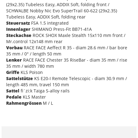
(29x2.35) Tubeless Easy, ADDIX Soft, folding front /
SCHWALBE Nobby Nic Evo SuperTrail 60-622 (29x2.35)
Tubeless Easy, ADDIX Soft, folding rear
Steuersatz
FSA 1.5 integrated
Innenlager
SHIMANO Press-Fit BB71-41A
Steckachse
ROCK SHOX Maxle Stealth 15x110 mm front /
Mr.control 12x148 mm rear
Vorbau
RACE FACE Aeffect R 35 - diam 28.6 mm / bar bore
35 mm / 0° / length 50 mm
Lenker
RACE FACE Chester 35 RiseBar - diam 35 mm / rise
35 mm / width 780 mm
Griffe
KLS Poison
Sattelstütze
KS E20-I Remote Telescopic - diam 30.9 mm /
length 485 mm, travel 150 mm
Sattel
fi´zi:k Taiga S-alloy rails
Pedale
KLS Master
Rahmengrössen
M / L