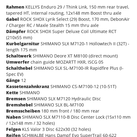
Rahmen
KELLYS Enduro 29 / Think Link, 150 mm rear travel,
tapered HT, internal routing, 12x148 mm Boost thru axle
Gabel
ROCK SHOX Lyrik Select (29) Boost, 170 mm, DebonAir
/ Charger RC / Maxle Stealth 15 mm thru axle
Dämpfer
ROCK SHOX Super Deluxe Coil Ultimate RCT
(210x55 mm)
Kurbelgarnitur
SHIMANO SLX M7120-1 Hollowtech II (32T) -
length 175 mm
Schaltwerk
SHIMANO Deore XT M8100 (direct mount)
Umwerfer
chain guide MOZARTT HXR, ISCG 05
Schalthebel
SHIMANO SLX SL-M7100-IR Rapidfire Plus (I-
Spec EV)
Gänge
12
Kassetenzahnkranz
SHIMANO CS-M7100-12 (10-51T)
Kette
SHIMANO
Bremsen
SHIMANO SLX M7120 Hydraulic Disc
Bremshebel
SHIMANO SLX BL-M7100
Bremsscheiben
180 mm front / 180 mm rear
Naben
SHIMANO SLX M7110-B Disc Center Lock (15x110 mm
/ 12x148 mm / 32 holes)
Felgen
KLS Valor 3 Disc 622x30 (32 holes)
Reifen
SCHWALBE Hans Dampf Evo SuperTrail 60-622