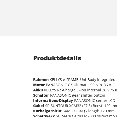
Produktdetails
Rahmen
KELLYS e-FRAME, Uni-Body Integrated D
Motor
PANASONIC GX Ultimate, 90 Nm, 36 V
Akku
KELLYS Re-Charge Li-ion internal 36 V /6
Schalter
PANASONIC gear shifter button
Informations-Display
PANASONIC center LCD
Gabel
SR SUNTOUR XCM32 (27.5) Boost, 120 mm, 
Kurbelgarnitur
SAMOX (34T) - length 170 mm
Schaltwerk
SHIMANO Altus M2000 (direct mou