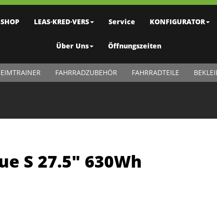
SHOP
LEAS·KRED·VERS
Service
KONFIGURATOR
Über Uns
Öffnungszeiten
EIMTRAINER
FAHRRADZUBEHÖR
FAHRRADTEILE
BEKLE
lue S 27.5" 630Wh