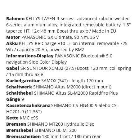
Rahmen
KELLYS TAYEN R-series - advanced robotic welded
6-series aluminium alloy, integrated removable battery, 1.5“
tapered HT, 12x148 mm Boost thru axle / Made in EU
Motor
PANASONIC GX Ultimate, 90 Nm, 36 V
Akku
KELLYS Re-Charge V10 Li-ion internal removable 725
Wh / capacity 20 Ah, powered by BMZ
Informations-Display
PANASONIC Bluetooth® 5.0
navigation Side Color Display
Gabel
SR SUNTOUR XCM32 (27.5) Boost, 120 mm, coil spring
/ 15 mm thru axle
Kurbelgarnitur
SAMOX (34T) - length 170 mm
Schaltwerk
SHIMANO Altus M2000 (direct mount)
Schalthebel
SHIMANO Altus SL-M2000 Rapidfire Plus
Gänge
9
Kassetenzahnkranz
SHIMANO CS-HG400-9 alebo CS-
HG201-9 (11-36T)
Kette
KMC e9S
Bremsen
SHIMANO MT200 Hydraulic Disc
Bremshebel
SHIMANO BL-MT200
Bremsscheiben
180 mm front / 180 mm rear