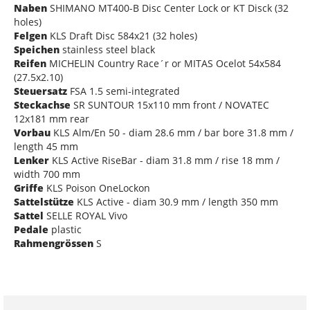
Naben
SHIMANO MT400-B Disc Center Lock or KT Disck (32
holes)
Felgen
KLS Draft Disc 584x21 (32 holes)
Speichen
stainless steel black
Reifen
MICHELIN Country Race´r or MITAS Ocelot 54x584
(27.5x2.10)
Steuersatz
FSA 1.5 semi-integrated
Steckachse
SR SUNTOUR 15x110 mm front / NOVATEC
12x181 mm rear
Vorbau
KLS Alm/En 50 - diam 28.6 mm / bar bore 31.8 mm /
length 45 mm
Lenker
KLS Active RiseBar - diam 31.8 mm / rise 18 mm /
width 700 mm
Griffe
KLS Poison OneLockon
Sattelstütze
KLS Active - diam 30.9 mm / length 350 mm
Sattel
SELLE ROYAL Vivo
Pedale
plastic
Rahmengrössen
S