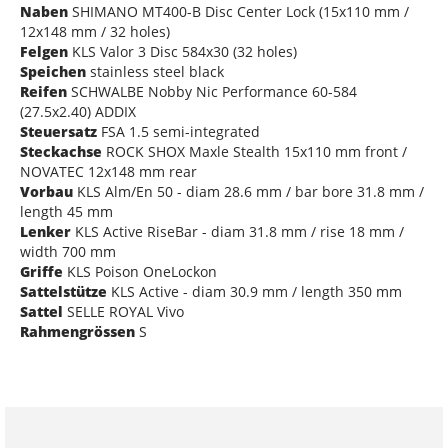
Naben
SHIMANO MT400-B Disc Center Lock (15x110 mm /
12x148 mm / 32 holes)
Felgen
KLS Valor 3 Disc 584x30 (32 holes)
Speichen
stainless steel black
Reifen
SCHWALBE Nobby Nic Performance 60-584
(27.5x2.40) ADDIX
Steuersatz
FSA 1.5 semi-integrated
Steckachse
ROCK SHOX Maxle Stealth 15x110 mm front /
NOVATEC 12x148 mm rear
Vorbau
KLS Alm/En 50 - diam 28.6 mm / bar bore 31.8 mm /
length 45 mm
Lenker
KLS Active RiseBar - diam 31.8 mm / rise 18 mm /
width 700 mm
Griffe
KLS Poison OneLockon
Sattelstütze
KLS Active - diam 30.9 mm / length 350 mm
Sattel
SELLE ROYAL Vivo
Rahmengrössen
S