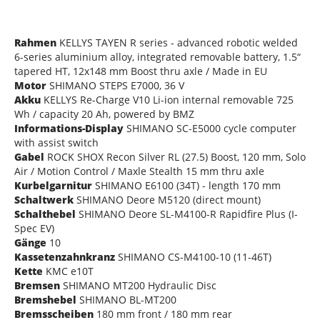
Rahmen
KELLYS TAYEN R series - advanced robotic welded
6-series aluminium alloy, integrated removable battery, 1.5“
tapered HT, 12x148 mm Boost thru axle / Made in EU
Motor
SHIMANO STEPS E7000, 36 V
Akku
KELLYS Re-Charge V10 Li-ion internal removable 725
Wh / capacity 20 Ah, powered by BMZ
Informations-Display
SHIMANO SC-E5000 cycle computer
with assist switch
Gabel
ROCK SHOX Recon Silver RL (27.5) Boost, 120 mm, Solo
Air / Motion Control / Maxle Stealth 15 mm thru axle
Kurbelgarnitur
SHIMANO E6100 (34T) - length 170 mm
Schaltwerk
SHIMANO Deore M5120 (direct mount)
Schalthebel
SHIMANO Deore SL-M4100-R Rapidfire Plus (I-
Spec EV)
Gänge
10
Kassetenzahnkranz
SHIMANO CS-M4100-10 (11-46T)
Kette
KMC e10T
Bremsen
SHIMANO MT200 Hydraulic Disc
Bremshebel
SHIMANO BL-MT200
Bremsscheiben
180 mm front / 180 mm rear