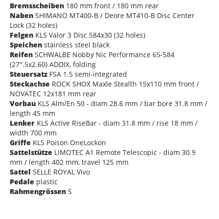
Bremsscheiben
180 mm front / 180 mm rear
Naben
SHIMANO MT400-B / Deore MT410-B Disc Center
Lock (32 holes)
Felgen
KLS Valor 3 Disc 584x30 (32 holes)
Speichen
stainless steel black
Reifen
SCHWALBE Nobby Nic Performance 65-584
(27".5x2.60) ADDIX, folding
Steuersatz
FSA 1.5 semi-integrated
Steckachse
ROCK SHOX Maxle Stealth 15x110 mm front /
NOVATEC 12x181 mm rear
Vorbau
KLS Alm/En 50 - diam 28.6 mm / bar bore 31.8 mm /
length 45 mm
Lenker
KLS Active RiseBar - diam 31.8 mm / rise 18 mm /
width 700 mm
Griffe
KLS Poison OneLockon
Sattelstütze
LIMOTEC A1 Remote Telescopic - diam 30.9
mm / length 402 mm, travel 125 mm
Sattel
SELLE ROYAL Vivo
Pedale
plastic
Rahmengrössen
S