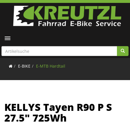
Toggle navigation
E-BIKE
E-MTB Hardtail
KELLYS Tayen R90 P S
27.5" 725Wh