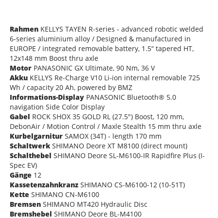
Rahmen
KELLYS TAYEN R-series - advanced robotic welded
6-series aluminium alloy / Designed & manufactured in
EUROPE / integrated removable battery, 1.5“ tapered HT,
12x148 mm Boost thru axle
Motor
PANASONIC GX Ultimate, 90 Nm, 36 V
Akku
KELLYS Re-Charge V10 Li-ion internal removable 725
Wh / capacity 20 Ah, powered by BMZ
Informations-Display
PANASONIC Bluetooth® 5.0
navigation Side Color Display
Gabel
ROCK SHOX 35 GOLD RL (27.5") Boost, 120 mm,
DebonAir / Motion Control / Maxle Stealth 15 mm thru axle
Kurbelgarnitur
SAMOX (34T) - length 170 mm
Schaltwerk
SHIMANO Deore XT M8100 (direct mount)
Schalthebel
SHIMANO Deore SL-M6100-IR Rapidfire Plus (I-
Spec EV)
Gänge
12
Kassetenzahnkranz
SHIMANO CS-M6100-12 (10-51T)
Kette
SHIMANO CN-M6100
Bremsen
SHIMANO MT420 Hydraulic Disc
Bremshebel
SHIMANO Deore BL-M4100