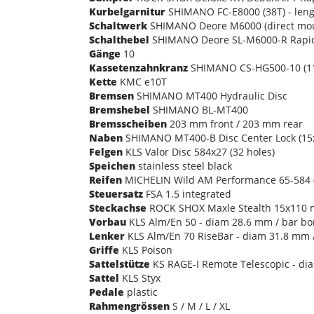
Kurbelgarnitur
SHIMANO FC-E8000 (38T) - len
Schaltwerk
SHIMANO Deore M6000 (direct mo
Schalthebel
SHIMANO Deore SL-M6000-R Rapidf
Gänge
10
Kassetenzahnkranz
SHIMANO CS-HG500-10 (11
Kette
KMC e10T
Bremsen
SHIMANO MT400 Hydraulic Disc
Bremshebel
SHIMANO BL-MT400
Bremsscheiben
203 mm front / 203 mm rear
Naben
SHIMANO MT400-B Disc Center Lock (15
Felgen
KLS Valor Disc 584x27 (32 holes)
Speichen
stainless steel black
Reifen
MICHELIN Wild AM Performance 65-584 (
Steuersatz
FSA 1.5 integrated
Steckachse
ROCK SHOX Maxle Stealth 15x110 
Vorbau
KLS Alm/En 50 - diam 28.6 mm / bar bo
Lenker
KLS Alm/En 70 RiseBar - diam 31.8 mm 
Griffe
KLS Poison
Sattelstütze
KS RAGE-I Remote Telescopic - di
Sattel
KLS Styx
Pedale
plastic
Rahmengrössen
S / M / L / XL