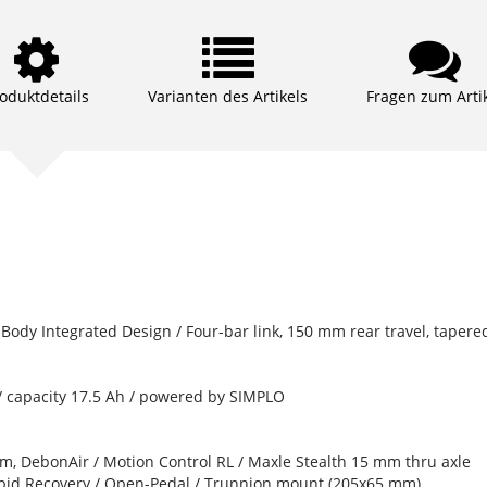
oduktdetails
Varianten des Artikels
Fragen zum Arti
ody Integrated Design / Four-bar link, 150 mm rear travel, tapere
/ capacity 17.5 Ah / powered by SIMPLO
m, DebonAir / Motion Control RL / Maxle Stealth 15 mm thru axle
id Recovery / Open-Pedal / Trunnion mount (205x65 mm)