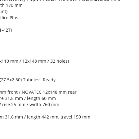
gth 170 mm
unt)
ire Plus
-42T)
x110 mm / 12x148 mm / 32 holes)
27.5x2.60) Tubeless Ready
mm front / NOVATEC 12x148 mm rear
re 31.8 mm / length 60 mm
/ rise 25 mm / width 760 mm
am 31.6 mm / length 442 mm, travel 150 mm