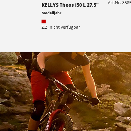
Art.Nr. 85
KELLYS Theos i50 L 27.5"
Modelljahr
Z.Z. nicht verfügbar