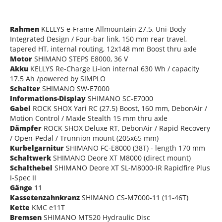
Rahmen
KELLYS e-Frame Allmountain 27.5, Uni-Body
Integrated Design / Four-bar link, 150 mm rear travel,
tapered HT, internal routing, 12x148 mm Boost thru axle
Motor
SHIMANO STEPS E8000, 36 V
Akku
KELLYS Re-Charge Li-ion internal 630 Wh / capacity
17.5 Ah /powered by SIMPLO
Schalter
SHIMANO SW-E7000
Informations-Display
SHIMANO SC-E7000
Gabel
ROCK SHOX Yari RC (27.5) Boost, 160 mm, DebonAir /
Motion Control / Maxle Stealth 15 mm thru axle
Dämpfer
ROCK SHOX Deluxe RT, DebonAir / Rapid Recovery
/ Open-Pedal / Trunnion mount (205x65 mm)
Kurbelgarnitur
SHIMANO FC-E8000 (38T) - length 170 mm
Schaltwerk
SHIMANO Deore XT M8000 (direct mount)
Schalthebel
SHIMANO Deore XT SL-M8000-IR Rapidfire Plus
I-Spec II
Gänge
11
Kassetenzahnkranz
SHIMANO CS-M7000-11 (11-46T)
Kette
KMC e11T
Bremsen
SHIMANO MT520 Hydraulic Disc