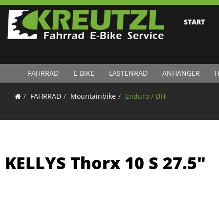
START
FAHRRAD
E-BIKE
LASTENRAD
ANHÄNGER
H
FAHRRAD
Mountainbike
Enduro / DH
KELLYS Thorx 10 S 27.5"