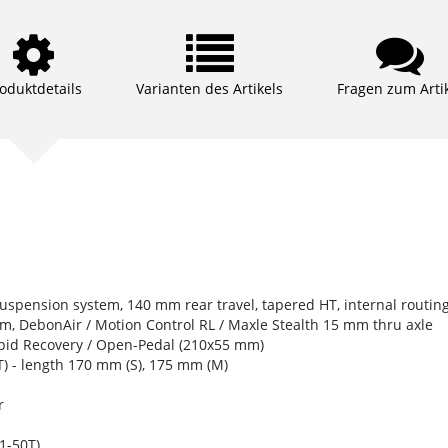
oduktdetails
Varianten des Artikels
Fragen zum Arti
uspension system, 140 mm rear travel, tapered HT, internal routin
m, DebonAir / Motion Control RL / Maxle Stealth 15 mm thru axle
id Recovery / Open-Pedal (210x55 mm)
) - length 170 mm (S), 175 mm (M)
r
1-50T)