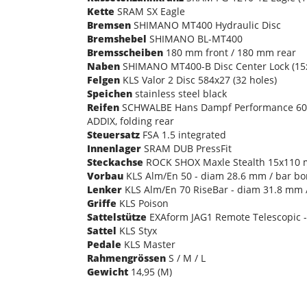
Kette
SRAM SX Eagle
Bremsen
SHIMANO MT400 Hydraulic Disc
Bremshebel
SHIMANO BL-MT400
Bremsscheiben
180 mm front / 180 mm rear
Naben
SHIMANO MT400-B Disc Center Lock (15
Felgen
KLS Valor 2 Disc 584x27 (32 holes)
Speichen
stainless steel black
Reifen
SCHWALBE Hans Dampf Performance 60-584
ADDIX, folding rear
Steuersatz
FSA 1.5 integrated
Innenlager
SRAM DUB PressFit
Steckachse
ROCK SHOX Maxle Stealth 15x110 m
Vorbau
KLS Alm/En 50 - diam 28.6 mm / bar bo
Lenker
KLS Alm/En 70 RiseBar - diam 31.8 mm 
Griffe
KLS Poison
Sattelstütze
EXAform JAG1 Remote Telescopic - 
Sattel
KLS Styx
Pedale
KLS Master
Rahmengrössen
S / M / L
Gewicht
14,95 (M)