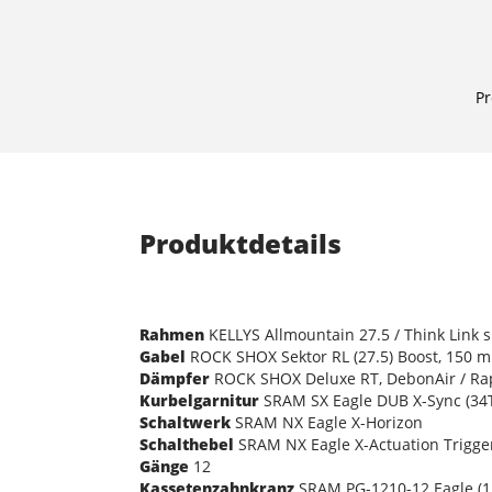
Pr
Produktdetails
Rahmen
KELLYS Allmountain 27.5 / Think Link s
Gabel
ROCK SHOX Sektor RL (27.5) Boost, 150 m
Dämpfer
ROCK SHOX Deluxe RT, DebonAir / Rap
Kurbelgarnitur
SRAM SX Eagle DUB X-Sync (34T
Schaltwerk
SRAM NX Eagle X-Horizon
Schalthebel
SRAM NX Eagle X-Actuation Trigge
Gänge
12
Kassetenzahnkranz
SRAM PG-1210-12 Eagle (1