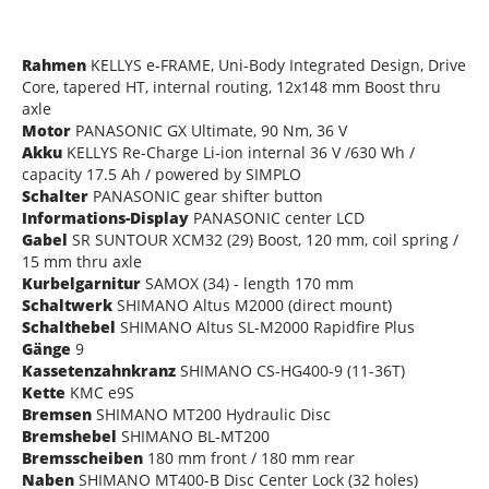
Rahmen
KELLYS e-FRAME, Uni-Body Integrated Design, Drive
Core, tapered HT, internal routing, 12x148 mm Boost thru
axle
Motor
PANASONIC GX Ultimate, 90 Nm, 36 V
Akku
KELLYS Re-Charge Li-ion internal 36 V /630 Wh /
capacity 17.5 Ah / powered by SIMPLO
Schalter
PANASONIC gear shifter button
Informations-Display
PANASONIC center LCD
Gabel
SR SUNTOUR XCM32 (29) Boost, 120 mm, coil spring /
15 mm thru axle
Kurbelgarnitur
SAMOX (34) - length 170 mm
Schaltwerk
SHIMANO Altus M2000 (direct mount)
Schalthebel
SHIMANO Altus SL-M2000 Rapidfire Plus
Gänge
9
Kassetenzahnkranz
SHIMANO CS-HG400-9 (11-36T)
Kette
KMC e9S
Bremsen
SHIMANO MT200 Hydraulic Disc
Bremshebel
SHIMANO BL-MT200
Bremsscheiben
180 mm front / 180 mm rear
Naben
SHIMANO MT400-B Disc Center Lock (32 holes)