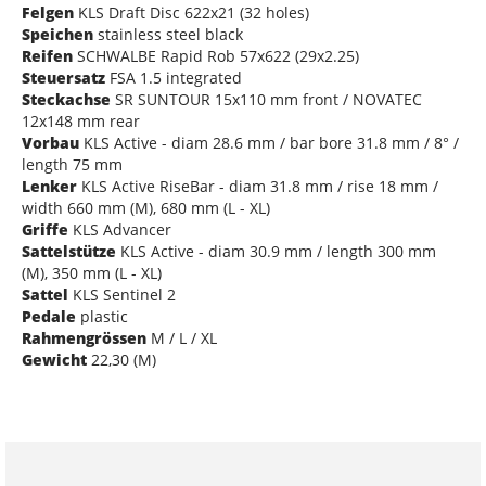
Felgen
KLS Draft Disc 622x21 (32 holes)
Speichen
stainless steel black
Reifen
SCHWALBE Rapid Rob 57x622 (29x2.25)
Steuersatz
FSA 1.5 integrated
Steckachse
SR SUNTOUR 15x110 mm front / NOVATEC
12x148 mm rear
Vorbau
KLS Active - diam 28.6 mm / bar bore 31.8 mm / 8° /
length 75 mm
Lenker
KLS Active RiseBar - diam 31.8 mm / rise 18 mm /
width 660 mm (M), 680 mm (L - XL)
Griffe
KLS Advancer
Sattelstütze
KLS Active - diam 30.9 mm / length 300 mm
(M), 350 mm (L - XL)
Sattel
KLS Sentinel 2
Pedale
plastic
Rahmengrössen
M / L / XL
Gewicht
22,30 (M)