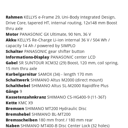
Rahmen
KELLYS e-Frame 29, Uni-Body Integrated Design,
Drive Core, tapered HT, internal routing, 12x148 mm Boost
thru axle
Motor
PANASONIC GX Ultimate, 90 Nm, 36 V
Akku
KELLYS Re-Charge Li-ion internal 36 V / 504 Wh /
capacity 14 Ah / powered by SIMPLO
Schalter
PANASONIC gear shifter button
Informations-Display
PANASONIC center LCD
Gabel
SR SUNTOUR XCM32 (29) Boost, 120 mm, coil spring,
15 mm thru axle
Kurbelgarnitur
SAMOX (34) - length 170 mm
Schaltwerk
SHIMANO Altus M2000 (direct mount)
Schalthebel
SHIMANO Altus SL-M2000 Rapidfire Plus
Gänge
9
Kassetenzahnkranz
SHIMANO CS-HG400-9 (11-36T)
Kette
KMC X9
Bremsen
SHIMANO MT200 Hydraulic Disc
Bremshebel
SHIMANO BL-MT200
Bremsscheiben
180 mm front / 180 mm rear
Naben
SHIMANO MT400-B Disc Center Lock (32 holes)