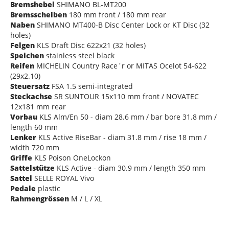
Bremshebel
SHIMANO BL-MT200
Bremsscheiben
180 mm front / 180 mm rear
Naben
SHIMANO MT400-B Disc Center Lock or KT Disc (32
holes)
Felgen
KLS Draft Disc 622x21 (32 holes)
Speichen
stainless steel black
Reifen
MICHELIN Country Race´r or MITAS Ocelot 54-622
(29x2.10)
Steuersatz
FSA 1.5 semi-integrated
Steckachse
SR SUNTOUR 15x110 mm front / NOVATEC
12x181 mm rear
Vorbau
KLS Alm/En 50 - diam 28.6 mm / bar bore 31.8 mm /
length 60 mm
Lenker
KLS Active RiseBar - diam 31.8 mm / rise 18 mm /
width 720 mm
Griffe
KLS Poison OneLockon
Sattelstütze
KLS Active - diam 30.9 mm / length 350 mm
Sattel
SELLE ROYAL Vivo
Pedale
plastic
Rahmengrössen
M / L / XL