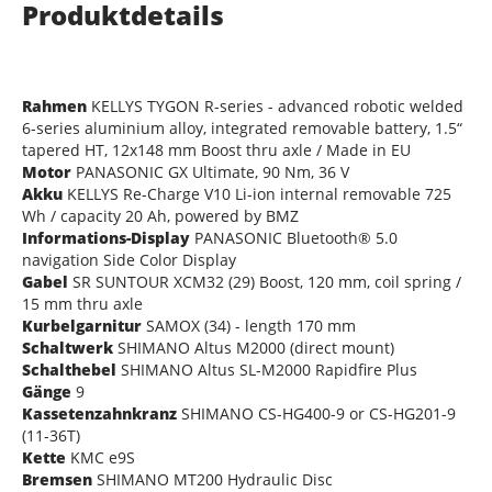
Produktdetails
Rahmen
KELLYS TYGON R-series - advanced robotic welded
6-series aluminium alloy, integrated removable battery, 1.5“
tapered HT, 12x148 mm Boost thru axle / Made in EU
Motor
PANASONIC GX Ultimate, 90 Nm, 36 V
Akku
KELLYS Re-Charge V10 Li-ion internal removable 725
Wh / capacity 20 Ah, powered by BMZ
Informations-Display
PANASONIC Bluetooth® 5.0
navigation Side Color Display
Gabel
SR SUNTOUR XCM32 (29) Boost, 120 mm, coil spring /
15 mm thru axle
Kurbelgarnitur
SAMOX (34) - length 170 mm
Schaltwerk
SHIMANO Altus M2000 (direct mount)
Schalthebel
SHIMANO Altus SL-M2000 Rapidfire Plus
Gänge
9
Kassetenzahnkranz
SHIMANO CS-HG400-9 or CS-HG201-9
(11-36T)
Kette
KMC e9S
Bremsen
SHIMANO MT200 Hydraulic Disc